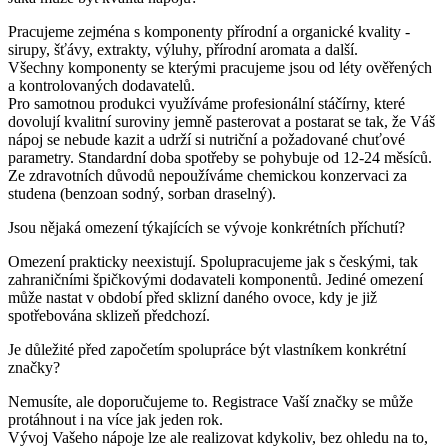
Pracujeme zejména s komponenty přírodní a organické kvality -
sirupy, šťávy, extrakty, výluhy, přírodní aromata a další.
Všechny komponenty se kterými pracujeme jsou od léty ověřených
a kontrolovaných dodavatelů.
Pro samotnou produkci využíváme profesionální stáčírny, které
dovolují kvalitní suroviny jemně pasterovat a postarat se tak, že Váš
nápoj se nebude kazit a udrží si nutriční a požadované chuťové
parametry. Standardní doba spotřeby se pohybuje od 12-24 měsíců.
Ze zdravotních důvodů nepoužíváme chemickou konzervaci za
studena (benzoan sodný, sorban draselný).
Jsou nějaká omezení týkajících se vývoje konkrétních příchutí?
Omezení prakticky neexistují. Spolupracujeme jak s českými, tak
zahraničními špičkovými dodavateli komponentů. Jediné omezení
může nastat v období před sklizní daného ovoce, kdy je již
spotřebována sklizeň předchozí.
Je důležité před započetím spolupráce být vlastníkem konkrétní
značky?
Nemusíte, ale doporučujeme to. Registrace Vaší značky se může
protáhnout i na více jak jeden rok.
Vývoj Vašeho nápoje lze ale realizovat kdykoliv, bez ohledu na to,