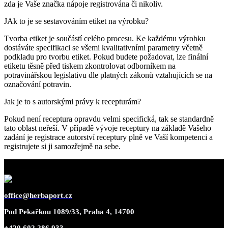
zda je Vaše značka nápoje registrována či nikoliv.
JAk to je se sestavováním etiket na výrobku?
Tvorba etiket je součástí celého procesu. Ke každému výrobku
dostáváte specifikaci se všemi kvalitativními parametry včetně
podkladu pro tvorbu etiket. Pokud budete požadovat, lze finální
etiketu těsně před tiskem zkontrolovat odborníkem na
potravinářskou legislativu dle platných zákonů vztahujících se na
označování potravin.
Jak je to s autorskými právy k recepturám?
Pokud není receptura opravdu velmi specifická, tak se standardně
tato oblast neřeší. V případě vývoje receptury na základě Vašeho
zadání je registrace autorství receptury plně ve Vaší kompetenci a
registrujete si ji samozřejmě na sebe.
office@herbaport.cz
Pod Pekařkou 1089/33, Praha 4, 14700