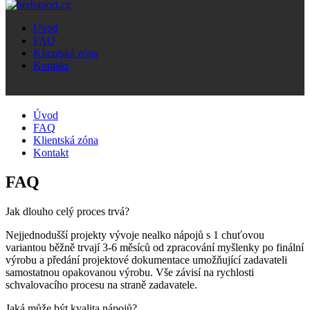
Úvod
FAQ
Klientská zóna
Kontakt
Úvod
FAQ
Klientská zóna
Kontakt
FAQ
Jak dlouho celý proces trvá?
Nejjednodušší projekty vývoje nealko nápojů s 1 chuťovou
variantou běžně trvají 3-6 měsíců od zpracování myšlenky po finální
výrobu a předání projektové dokumentace umožňující zadavateli
samostatnou opakovanou výrobu. Vše závisí na rychlosti
schvalovacího procesu na straně zadavatele.
Jaká může být kvalita nápojů?