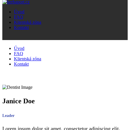
Úvod
FAQ
Klientská zóna
Kontakt
Úvod
FAQ
Klientská zóna
Kontakt
Janice Doe
Leader
Lorem ipsum dolor sit amet, consectetur adipiscing elit.